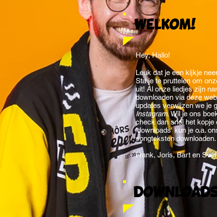
Welkom!
Hey, Hallo!
Leuk dat je een kijkje ne
Sta je te pruttelen om o
uit! Al onze liedjes zijn n
downloaden via deze websi
updates verwijzen we je 
Instagram
.
Wil je ons boe
check dan snel het kopje 
'downloads' kun je o.a. ons
songteksten downloaden.
Frank, Joris, Bart en Sve
download