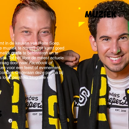
Muziek
emt in de keuken van Heite Soep.
nze muziek te horen? Dat komt goed
amelijk
gratis
te beluisteren en te
te. Tof hè! Voor de meest actuele
graag door naar
Facebook of
ken voor een feest of evenement,
contact. Onderaan deze pagina bij
 logo, persfoto, biografie en
n
s