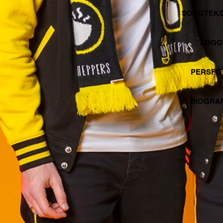
SONGTEKST
LOGO 
PERSFOT
BIOGRAFI