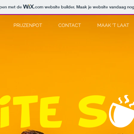
orpen met de
.com
website builder. Maak je website vandaag nog
PRIJZENPOT
CONTACT
MAAK 'T LAAT